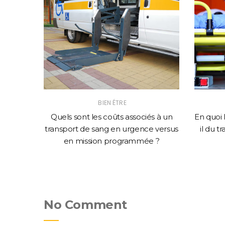
BIEN ÉTRE
 à Lyon
Quels sont les coûts associés à un
En quoi 
roblèmes
transport de sang en urgence versus
il du t
iquement
en mission programmée ?
No Comment