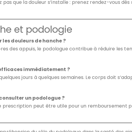
ez pas que la douleur s’installe : prenez rendez-vous dè
he et podologie
r les douleurs de hanche ?
ibres des appuis, le podologue contribue à réduire les te
s efficaces immédiatement ?
 quelques jours à quelques semaines. Le corps doit s’ada
 consulter un podologue ?
e prescription peut être utile pour un remboursement pa
compréhension du rôle du podologue dans la santé des pi