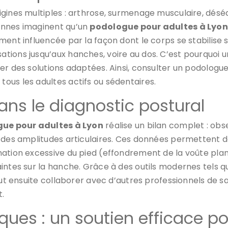
igines multiples : arthrose, surmenage musculaire, désé
onnes imaginent qu’un
podologue pour adultes à Lyon
ent influencée par la façon dont le corps se stabilise s
ations jusqu’aux hanches, voire au dos. C’est pourquo
r des solutions adaptées. Ainsi, consulter un podologue 
ous les adultes actifs ou sédentaires.
ans le diagnostic postural
ue pour adultes à Lyon
réalise un bilan complet : obs
et des amplitudes articulaires. Ces données permetten
ation excessive du pied (effondrement de la voûte plan
intes sur la hanche. Grâce à des outils modernes tels q
peut ensuite collaborer avec d’autres professionnels de
t.
ques : un soutien efficace p