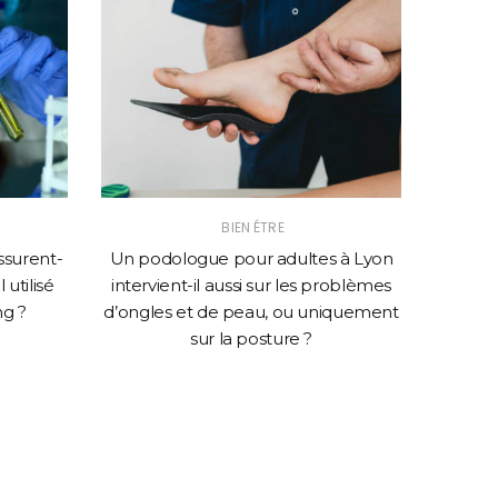
BIEN ÉTRE
ssurent-
Un podologue pour adultes à Lyon
Quels 
 utilisé
intervient-il aussi sur les problèmes
transpo
ng ?
d’ongles et de peau, ou uniquement
en
sur la posture ?